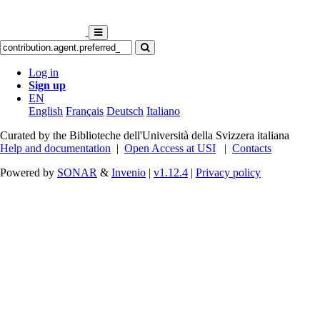
Log in
Sign up
EN
English
Français
Deutsch
Italiano
Curated by the Biblioteche dell'Università della Svizzera italiana
Help and documentation
|
Open Access at USI
|
Contacts
Powered by
SONAR
&
Invenio
|
v1.12.4
|
Privacy policy