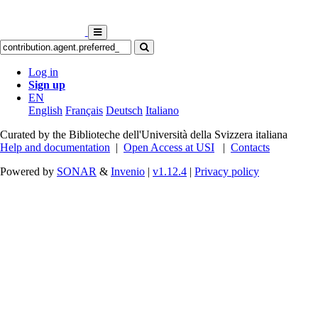
Log in
Sign up
EN
English
Français
Deutsch
Italiano
Curated by the Biblioteche dell'Università della Svizzera italiana
Help and documentation
|
Open Access at USI
|
Contacts
Powered by
SONAR
&
Invenio
|
v1.12.4
|
Privacy policy