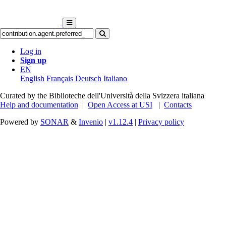
Log in
Sign up
EN
English
Français
Deutsch
Italiano
Curated by the Biblioteche dell'Università della Svizzera italiana
Help and documentation
|
Open Access at USI
|
Contacts
Powered by
SONAR
&
Invenio
|
v1.12.4
|
Privacy policy