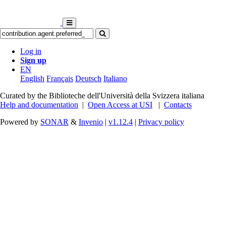
Log in
Sign up
EN
English
Français
Deutsch
Italiano
Curated by the Biblioteche dell'Università della Svizzera italiana
Help and documentation
|
Open Access at USI
|
Contacts
Powered by
SONAR
&
Invenio
|
v1.12.4
|
Privacy policy