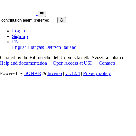
Log in
Sign up
EN
English
Français
Deutsch
Italiano
Curated by the Biblioteche dell'Università della Svizzera italiana
Help and documentation
|
Open Access at USI
|
Contacts
Powered by
SONAR
&
Invenio
|
v1.12.4
|
Privacy policy