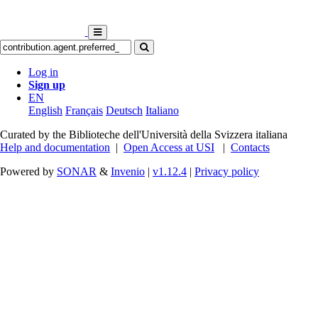
Log in
Sign up
EN
English
Français
Deutsch
Italiano
Curated by the Biblioteche dell'Università della Svizzera italiana
Help and documentation
|
Open Access at USI
|
Contacts
Powered by
SONAR
&
Invenio
|
v1.12.4
|
Privacy policy