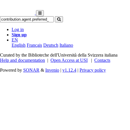
Log in
Sign up
EN
English
Français
Deutsch
Italiano
Curated by the Biblioteche dell'Università della Svizzera italiana
Help and documentation
|
Open Access at USI
|
Contacts
Powered by
SONAR
&
Invenio
|
v1.12.4
|
Privacy policy