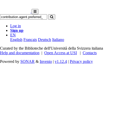
Log in
Sign up
EN
English
Français
Deutsch
Italiano
Curated by the Biblioteche dell'Università della Svizzera italiana
Help and documentation
|
Open Access at USI
|
Contacts
Powered by
SONAR
&
Invenio
|
v1.12.4
|
Privacy policy