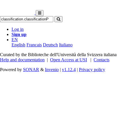
Log in
Sign up
EN
English
Français
Deutsch
Italiano
Curated by the Biblioteche dell'Università della Svizzera italiana
Help and documentation
|
Open Access at USI
|
Contacts
Powered by
SONAR
&
Invenio
|
v1.12.4
|
Privacy policy