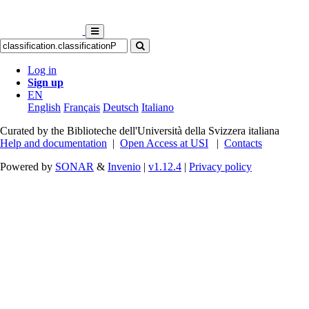
Log in
Sign up
EN
English
Français
Deutsch
Italiano
Curated by the Biblioteche dell'Università della Svizzera italiana
Help and documentation
|
Open Access at USI
|
Contacts
Powered by
SONAR
&
Invenio
|
v1.12.4
|
Privacy policy