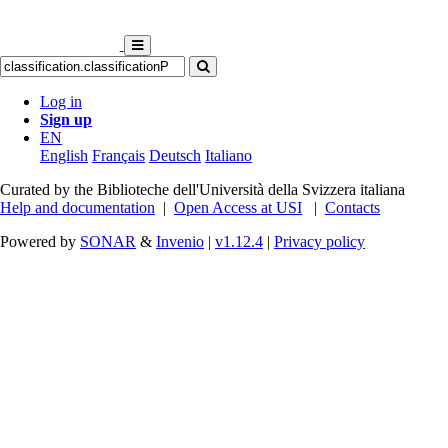
Log in
Sign up
EN
English
Français
Deutsch
Italiano
Curated by the Biblioteche dell'Università della Svizzera italiana
Help and documentation
|
Open Access at USI
|
Contacts
Powered by
SONAR
&
Invenio
|
v1.12.4
|
Privacy policy